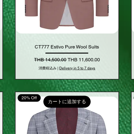
CT777 Estivo Pure Wool Suits
通常価格
セール価格
THB 14,500.00
THB 11,600.00
消費税込み
|
Delivery in 5 to 7 days
20% Off
カートに追加する