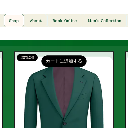
Shop
About
Book Online
Men's Collection
20%Off
カートに追加する