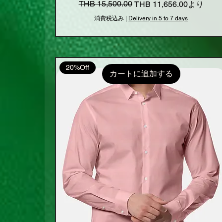
通常価格
セール価格
THB 15,500.00
THB 11,656.00
より
消費税込み
|
Delivery in 5 to 7 days
20%Off
カートに追加する