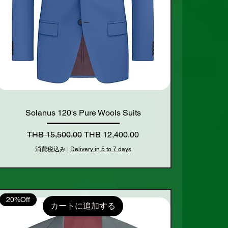
Solanus 120's Pure Wools Suits
通常価格
セール価格
THB 15,500.00
THB 12,400.00
消費税込み
|
Delivery in 5 to 7 days
20%Off
カートに追加する