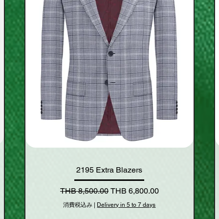
2195 Extra Blazers
通常価格
セール価格
THB 8,500.00
THB 6,800.00
消費税込み
|
Delivery in 5 to 7 days