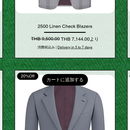
2500 Linen Check Blazers
通常価格
セール価格
THB 9,500.00
THB 7,144.00
より
消費税込み
|
Delivery in 5 to 7 days
20%Off
カートに追加する