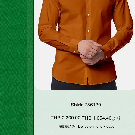
Shirts 756120
通常価格
セール価格
THB 2,200.00
THB 1,654.40
より
消費税込み
|
Delivery in 5 to 7 days