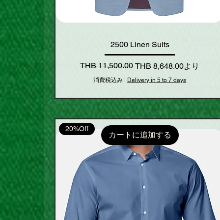
2500 Linen Suits
通常価格
セール価格
THB 11,500.00
THB 8,648.00
より
消費税込み
|
Delivery in 5 to 7 days
20%Off
カートに追加する