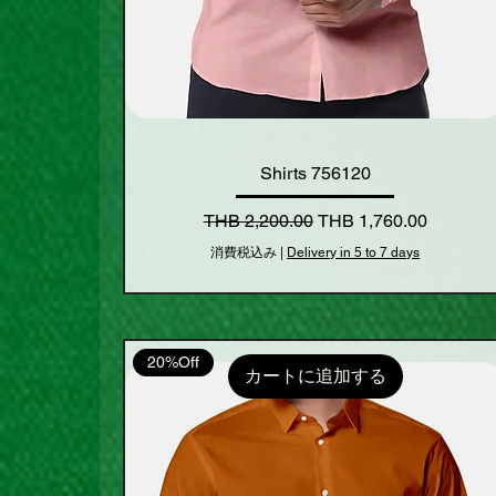
Shirts 756120
通常価格
セール価格
THB 2,200.00
THB 1,760.00
消費税込み
|
Delivery in 5 to 7 days
20%Off
カートに追加する