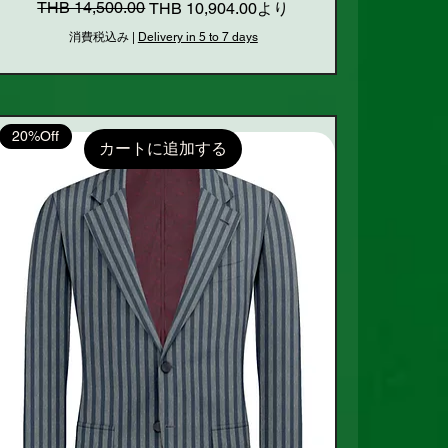
通常価格
セール価格
THB 14,500.00
THB 10,904.00
より
消費税込み
|
Delivery in 5 to 7 days
20%Off
カートに追加する