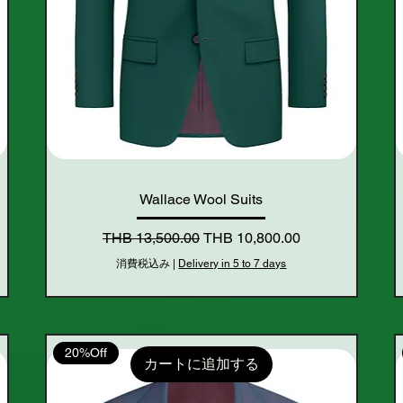
Wallace Wool Suits
通常価格
セール価格
THB 13,500.00
THB 10,800.00
消費税込み
|
Delivery in 5 to 7 days
20%Off
カートに追加する