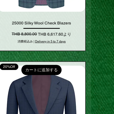
25000 Silky Wool Check Blazers
通常価格
セール価格
THB 8,800.00
THB 6,617.60
より
消費税込み
|
Delivery in 5 to 7 days
20%Off
カートに追加する