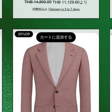
通常価格
セール価格
THB 14,800.00
THB 11,129.60
より
消費税込み
|
Delivery in 5 to 7 days
20%Off
カートに追加する