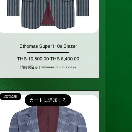
Ethomas Super110s Blazer
通常価格
セール価格
THB 10,500.00
THB 8,400.00
消費税込み
|
Delivery in 5 to 7 days
20%Off
カートに追加する