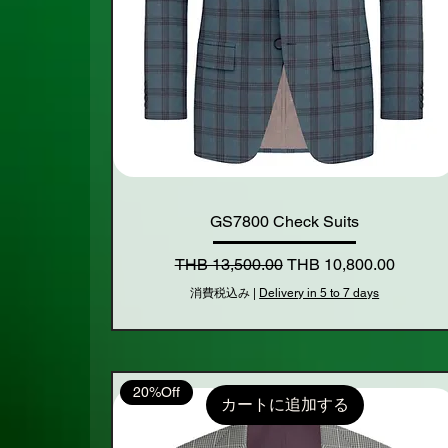
GS7800 Check Suits
通常価格
セール価格
THB 13,500.00
THB 10,800.00
消費税込み
|
Delivery in 5 to 7 days
20%Off
カートに追加する